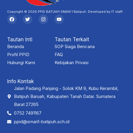
Copyright © 2026 PPID BATUAH SMAN 1 Batipuh. Developed by IT staff.
F
T
I
Y
a
w
n
o
c
i
s
u
e
t
t
t
b
t
a
u
Tautan Inti
Tautan Terkait
o
e
g
b
o
r
r
e
Beranda
SOP Siaga Bencana
k
a
Profil PPID
m
FAQ
Hubungi Kami
Kebijakan Privasi
Info Kontak
Jalan Padang Panjang - Solok KM 9, Kubu Kerambil,
Batipuh Baruah, Kabupaten Tanah Datar. Sumatera
Barat 27265
0752 7491167
ppid@sman1-batipuh.sch.id