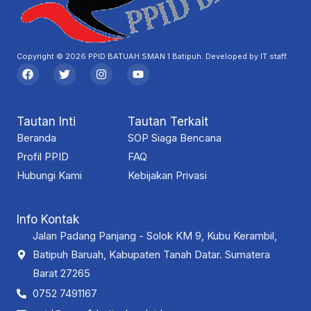
Copyright © 2026 PPID BATUAH SMAN 1 Batipuh. Developed by IT staff.
F
T
I
Y
a
w
n
o
c
i
s
u
e
t
t
t
b
t
a
u
Tautan Inti
Tautan Terkait
o
e
g
b
o
r
r
e
Beranda
SOP Siaga Bencana
k
a
Profil PPID
m
FAQ
Hubungi Kami
Kebijakan Privasi
Info Kontak
Jalan Padang Panjang - Solok KM 9, Kubu Kerambil,
Batipuh Baruah, Kabupaten Tanah Datar. Sumatera
Barat 27265
0752 7491167