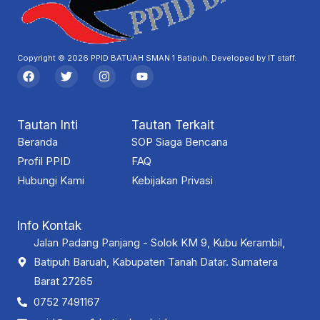
Copyright © 2026 PPID BATUAH SMAN 1 Batipuh. Developed by IT staff.
F
T
I
Y
a
w
n
o
c
i
s
u
e
t
t
t
b
t
a
u
Tautan Inti
Tautan Terkait
o
e
g
b
o
r
r
e
Beranda
SOP Siaga Bencana
k
a
Profil PPID
m
FAQ
Hubungi Kami
Kebijakan Privasi
Info Kontak
Jalan Padang Panjang - Solok KM 9, Kubu Kerambil,
Batipuh Baruah, Kabupaten Tanah Datar. Sumatera
Barat 27265
0752 7491167